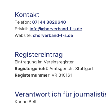
Kontakt
Telefon:
07144 8829640
E-Mail:
info@chorverband-f-s.de
Website:
chorverband-f-s.de
Registereintrag
Eintragung im Vereinsregister
Registergericht
: Amtsgericht Stuttgart
Registernummer
: VR 310161
Verantwortlich für journalis
Karine Bell